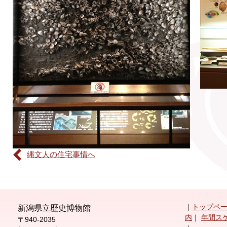
縄文人の住宅事情へ
｜
トップペ
新潟県立歴史博物館
内
｜
年間ス
〒940-2035