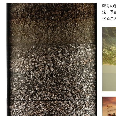
狩りの
法、季
べるこ