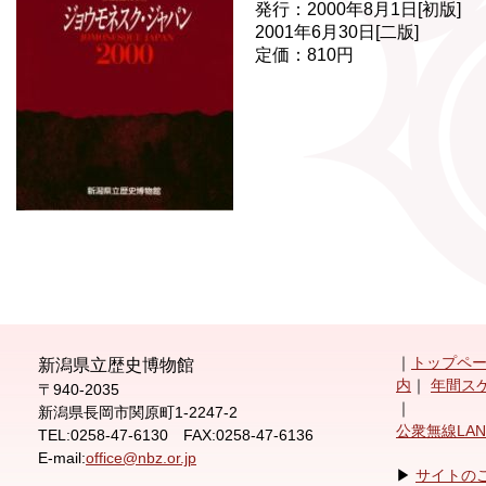
発行：2000年8月1日[初版]
2001年6月30日[二版]
定価：810円
｜
トップペ
新潟県立歴史博物館
内
｜
年間ス
〒940-2035
｜
新潟県長岡市関原町1-2247-2
公衆無線LA
TEL:0258-47-6130 FAX:0258-47-6136
E-mail:
office@nbz.or.jp
▶
サイトの