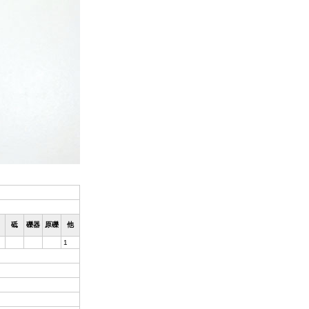
砥
礫器
原礫
他
1