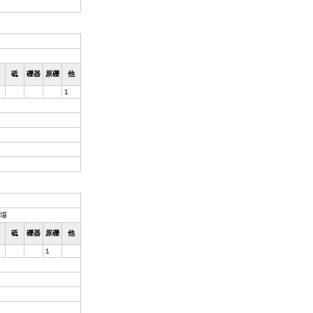
砥
礫器
原礫
他
1
場
砥
礫器
原礫
他
1