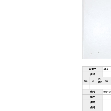
252
箱番号
担当
Fl/
Co
Bl
Ci
調F
備考
他のﾋ
縄文
備考
備考