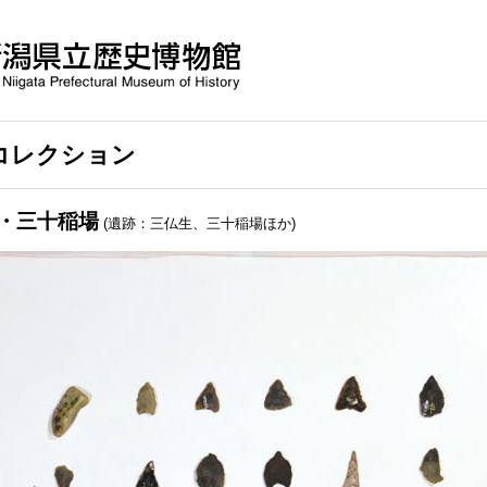
コレクション
市・三十稲場
(遺跡：三仏生、三十稲場ほか)