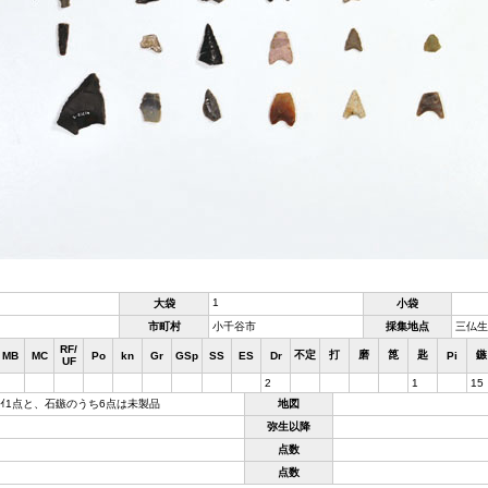
1
大袋
小袋
市町村
小千谷市
採集地点
三仏生
RF/
不定
打
磨
箆
匙
鏃
MB
MC
Po
kn
Gr
GSp
SS
ES
Dr
Pi
UF
2
1
15
ｽｲ1点と、石鏃のうち6点は未製品
地図
弥生以降
点数
点数