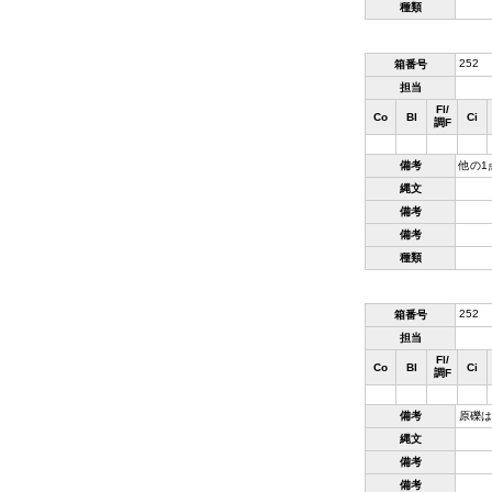
種類
252
箱番号
担当
Fl/
Co
Bl
Ci
調F
備考
他の1
縄文
備考
備考
種類
252
箱番号
担当
Fl/
Co
Bl
Ci
調F
備考
原礫はﾋ
縄文
備考
備考