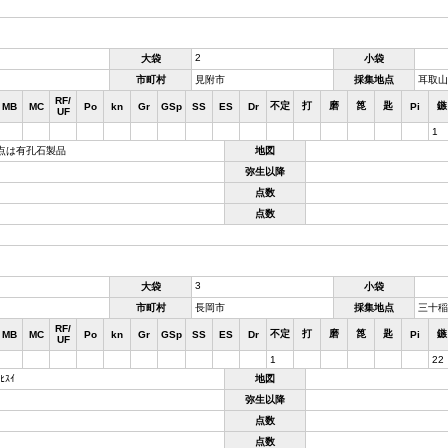
2
大袋
小袋
市町村
見附市
採集地点
耳取山
RF/
不定
打
磨
箆
匙
鏃
MB
MC
Po
kn
Gr
GSp
SS
ES
Dr
Pi
UF
1
点は有孔石製品
地図
弥生以降
点数
点数
3
大袋
小袋
市町村
長岡市
採集地点
三十稲
RF/
不定
打
磨
箆
匙
鏃
MB
MC
Po
kn
Gr
GSp
SS
ES
Dr
Pi
UF
1
22
ｽｲ
地図
弥生以降
点数
点数