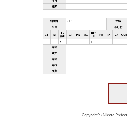
備考
種類
217
箱番号
大袋
担当
市町村
Fl/
RF/
Co
Bl
Ci
MB
MC
Po
kn
Gr
GSp
調F
UF
5
1
備考
縄文
備考
備考
種類
Copyright(c) Niigata Prefec