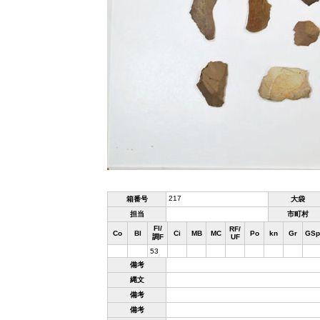
217
箱番号
大袋
担当
市町村
Fl/
RF/
Co
Bl
Ci
MB
MC
Po
kn
Gr
GSp
調F
UF
53
備考
縄文
備考
備考