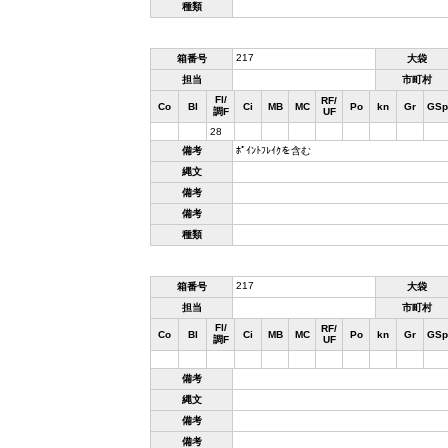
種類
217
箱番号
大袋
担当
市町村
Fl/
RF/
Co
Bl
Ci
MB
MC
Po
kn
Gr
GSp
調F
UF
28
備考
ﾎﾟｲﾝﾄﾌﾚｲｸを含む
縄文
備考
備考
種類
217
箱番号
大袋
担当
市町村
Fl/
RF/
Co
Bl
Ci
MB
MC
Po
kn
Gr
GSp
調F
UF
備考
縄文
備考
備考